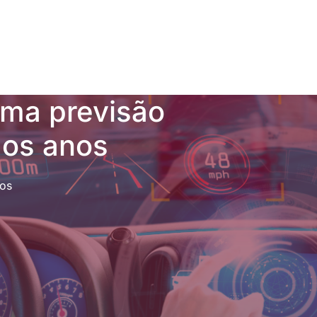
uma previsão
mos anos
tos