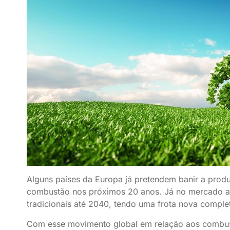
Alguns países da Europa já pretendem banir a prod
combustão nos próximos 20 anos. Já no mercado as
tradicionais até 2040, tendo uma frota nova comple
Com esse movimento global em relação aos combustí