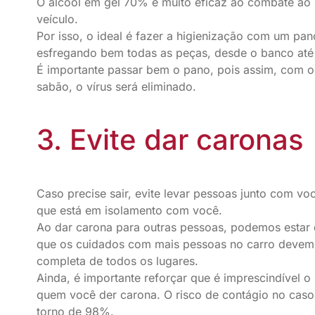
O álcool em gel 70% é muito eficaz ao combate ao 
veículo.
Por isso, o ideal é fazer a higienização com um pa
esfregando bem todas as peças, desde o banco até
É importante passar bem o pano, pois assim, com o 
sabão, o vírus será eliminado.
3. Evite dar caronas
Caso precise sair, evite levar pessoas junto com vo
que está em isolamento com você.
Ao dar carona para outras pessoas, podemos estar
que os cuidados com mais pessoas no carro devem 
completa de todos os lugares.
Ainda, é importante reforçar que é imprescindível 
quem você der carona. O risco de contágio no cas
torno de 98%.