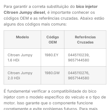
Para garantir a correta substituição do
bico injetor
Citroen Jumpy diesel
, é importante conhecer os
códigos OEM e as referências cruzadas. Abaixo estão
alguns dos códigos mais comuns:
Modelo
Código
Referências
OEM
Cruzadas
Citroen Jumpy
1980.EY
0445110239,
1.6 HDi
9657144580
Citroen Jumpy
1980.GW
0445110276,
2.0 HDi
9657144580
É fundamental verificar a compatibilidade do bico
injetor com o modelo específico do veículo e o tipo de
motor. Isso garante que o componente funcione
corretamente e evite problemas futuros. Para mais