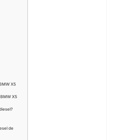
r BMW X5
or BMW X5
diesel?
esel de