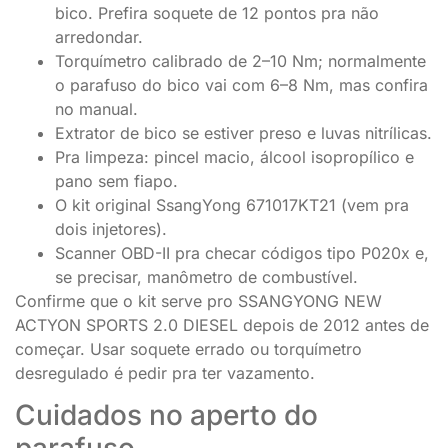
bico. Prefira soquete de 12 pontos pra não
arredondar.
Torquímetro calibrado de 2–10 Nm; normalmente
o parafuso do bico vai com 6–8 Nm, mas confira
no manual.
Extrator de bico se estiver preso e luvas nitrílicas.
Pra limpeza: pincel macio, álcool isopropílico e
pano sem fiapo.
O kit original SsangYong 671017KT21 (vem pra
dois injetores).
Scanner OBD-II pra checar códigos tipo P020x e,
se precisar, manômetro de combustível.
Confirme que o kit serve pro SSANGYONG NEW
ACTYON SPORTS 2.0 DIESEL depois de 2012 antes de
começar. Usar soquete errado ou torquímetro
desregulado é pedir pra ter vazamento.
Cuidados no aperto do