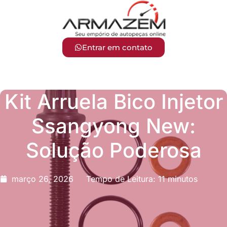
Entrar em contato
Kit Arruela Bico Injetor
Ssangyong New:
Solução Poderosa
março 26, 2026
Tempo de Leitura: 11 minutos