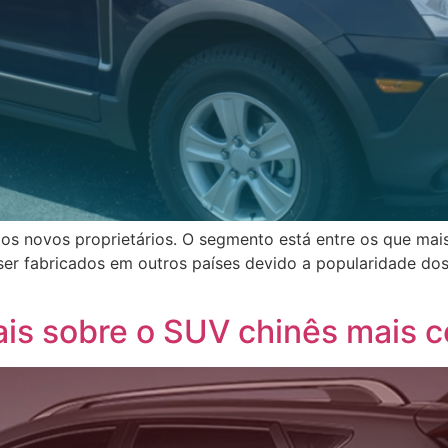
os novos proprietários. O segmento está entre os que mais
ser fabricados em outros países devido a popularidade do
s sobre o SUV chinês mais co