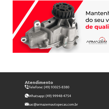
Atendimento
Telefone: (49) 93025-8380
Whatsapp:
(49) 99948-4754
sac@armazemautopecas.com.br