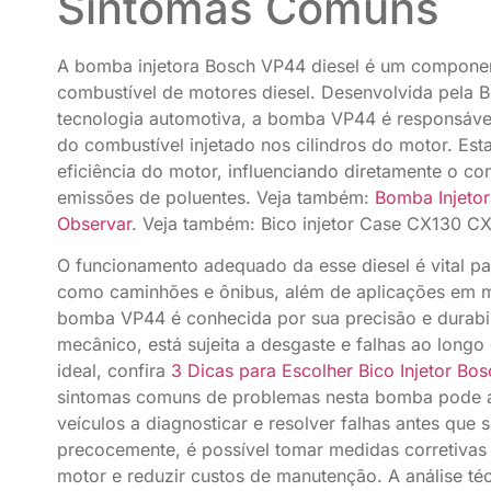
Sintomas Comuns
A bomba injetora Bosch VP44 diesel é um component
combustível de motores diesel. Desenvolvida pela 
tecnologia automotiva, a bomba VP44 é responsável
do combustível injetado nos cilindros do motor. E
eficiência do motor, influenciando diretamente o c
emissões de poluentes. Veja também:
Bomba Injeto
Observar
. Veja também: Bico injetor Case CX130 CX
O funcionamento adequado da esse diesel é vital pa
como caminhões e ônibus, além de aplicações em m
bomba VP44 é conhecida por sua precisão e durab
mecânico, está sujeita a desgaste e falhas ao long
ideal, confira
3 Dicas para Escolher Bico Injetor B
sintomas comuns de problemas nesta bomba pode aj
veículos a diagnosticar e resolver falhas antes que s
precocemente, é possível tomar medidas corretivas
motor e reduzir custos de manutenção. A análise té