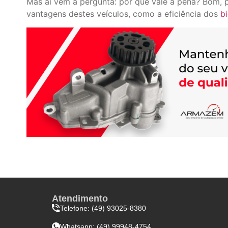
Mas aí vem a pergunta: por que vale a pena? Bom, p
vantagens destes veículos, como a eficiência dos
b
Atendimento
Telefone: (49) 93025-8380
Whatsapp:
(49) 99948-4754